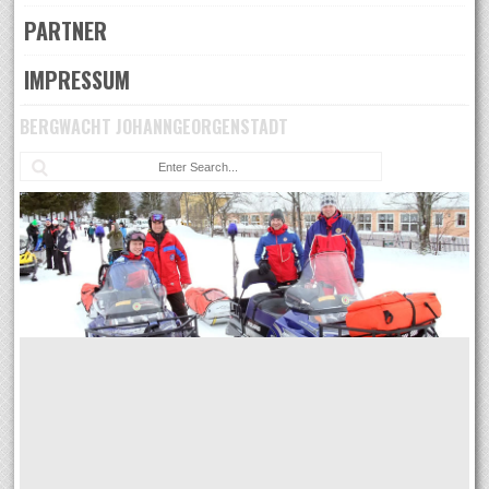
PARTNER
IMPRESSUM
BERGWACHT JOHANNGEORGENSTADT
Su