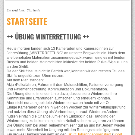
Sie sind hier:
Startseite
STARTSEITE
++ ÜBUNG WINTERRETTUNG ++
Heute morgen fanden sich 13 Kameraden und Kameradinnen zur
Jahresübung „WINTERRETTUNG“ an unserer Bergwacht ein. Nach dem
alle benötigten Materialien zusammengepackt waren, ging es mit beiden
Bussen und beiden Motorschlitten inklusive der beiden Pulka /Akja zu uns
an den Skilift.
Da der Skilift heute nicht in Betrieb war, konnten wir den rechten Teil des
Skilifts ungestört zum Üben nutzen.
Auf dem Plan standen:
Akja-/Pulkafahren, Fahren mit dem Motorschlitten, Patientenversorgung
und Patientenbetreuung, Kommunikation und Dokumentation.
Die Übung diente in erster Linie dazu, dass unsere Winterretter ihre
Kenntnisse und Erfahrungen auffrischen und erneuern konnten.
Aber nicht nur ausgebildete Winterretter waren heute mit vor Ort.
Einige Kameraden gehen in wenigen Wochen zur Winterrettungsprüfung
und nutzten diese Übung als Vorbereitung darauf. Wiederum Andere
nutzen einfach die Chance, um einen Einblick in das Handling der
Winterrettung zu bekommen, um im Notfall sicher mit agieren zu können.
Die Übung kam bei allen Teilnehmern sehr gut an und hat Jedem wieder
etwas mehr Sicherheit im Umgang mit den Rettungsmittelnf gegeben.
Ein großes Dankeschön geht an den
Skilift Johanngeorgenstadt
(
Sport