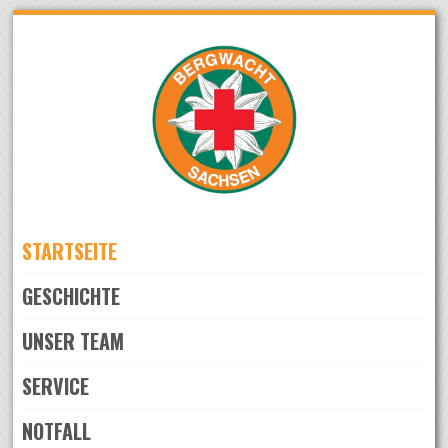
Skip
to
navigation
Skip
to
content
STARTSEITE
GESCHICHTE
UNSER TEAM
SERVICE
NOTFALL