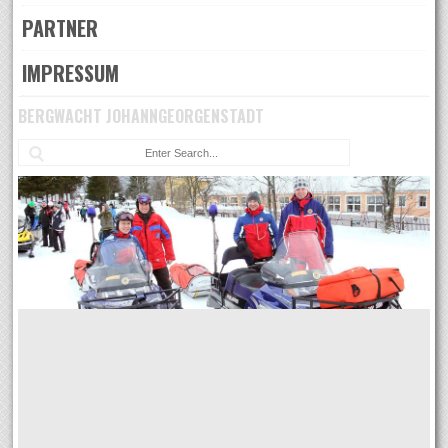
PARTNER
IMPRESSUM
BERGWACHT JOHANNGEORGENSTADT
Su