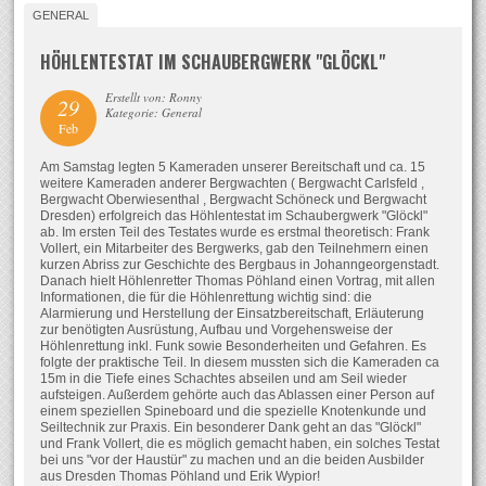
GENERAL
HÖHLENTESTAT IM SCHAUBERGWERK "GLÖCKL"
Erstellt von: Ronny
29
Kategorie: General
Feb
Am Samstag legten 5 Kameraden unserer Bereitschaft und ca. 15
weitere Kameraden anderer Bergwachten ( Bergwacht Carlsfeld ,
Bergwacht Oberwiesenthal , Bergwacht Schöneck und Bergwacht
Dresden) erfolgreich das Höhlentestat im Schaubergwerk "Glöckl"
ab. Im ersten Teil des Testates wurde es erstmal theoretisch: Frank
Vollert, ein Mitarbeiter des Bergwerks, gab den Teilnehmern einen
kurzen Abriss zur Geschichte des Bergbaus in Johanngeorgenstadt.
Danach hielt Höhlenretter Thomas Pöhland einen Vortrag, mit allen
Informationen, die für die Höhlenrettung wichtig sind: die
Alarmierung und Herstellung der Einsatzbereitschaft, Erläuterung
zur benötigten Ausrüstung, Aufbau und Vorgehensweise der
Höhlenrettung inkl. Funk sowie Besonderheiten und Gefahren. Es
folgte der praktische Teil. In diesem mussten sich die Kameraden ca
15m in die Tiefe eines Schachtes abseilen und am Seil wieder
aufsteigen. Außerdem gehörte auch das Ablassen einer Person auf
einem speziellen Spineboard und die spezielle Knotenkunde und
Seiltechnik zur Praxis. Ein besonderer Dank geht an das "Glöckl"
und Frank Vollert, die es möglich gemacht haben, ein solches Testat
bei uns "vor der Haustür" zu machen und an die beiden Ausbilder
aus Dresden Thomas Pöhland und Erik Wypior!