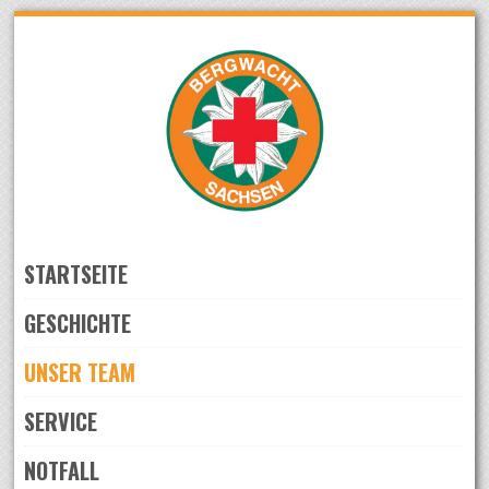
Skip
to
navigation
Skip
to
content
STARTSEITE
GESCHICHTE
UNSER TEAM
SERVICE
NOTFALL